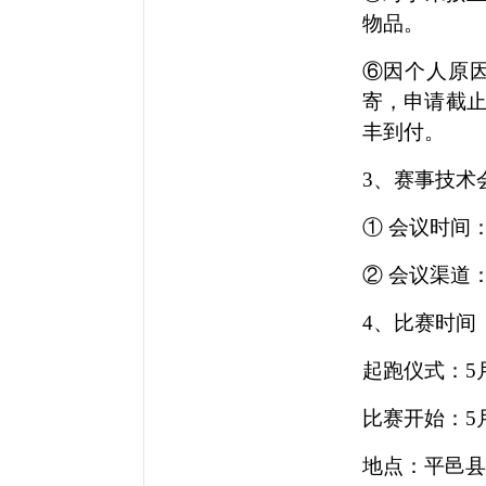
物品。
⑥因个人原
寄，申请截
丰到付。
3、赛事
技术
①
会议
时间
②
会议渠道
4、比赛时间
起跑仪式：5
比赛开始：5
地点：平邑县