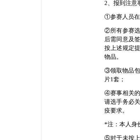
2、
报到注意
①
参赛
人员在
②所有
参赛
后需同意及
按上述规定
物品。
③领取物品包
片1套；
④
赛事
相关
请选手务必
疫要求。
*注：本人身
⑤对于未按