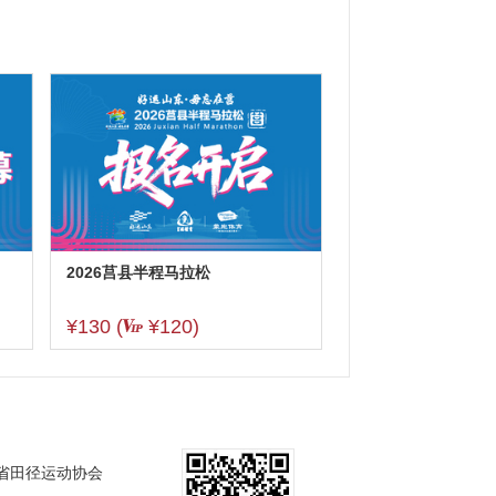
2026莒县半程马拉松
¥130
(
¥120)
省田径运动协会