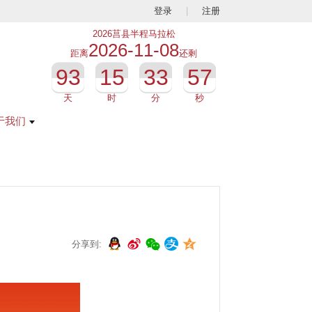
登录
|
注册
2026莒县半程马拉松
2026-11-08
距离
还剩
93
15
33
56
天
时
分
秒
于我们
分享到: