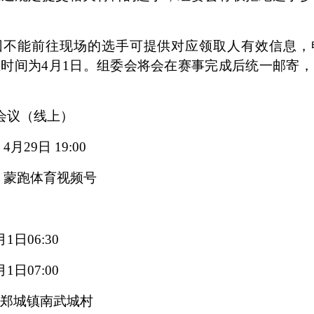
因不能前往现场的选手可提供对应领取人有效信息，
止时间为
4
月
1
日。组委会将会在
赛事
完成后统一邮寄，
会议
（线上）
：
4
月
29
日
19:00
：蒙跑体育视频号
月1日06:30
月1日07:00
郑城镇南武城村