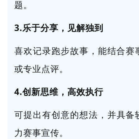
题。
、
小
3.乐于分享，见解独到
红
书
喜欢记录跑步故事，能结合赛
、
微
或专业点评。
博
或
4.
创新思维，高效执行
视
频
可提出有创意的想法，
并具备
号
力赛事宣传。
等