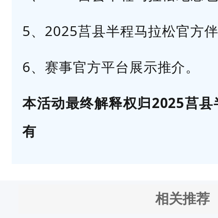
分
享
5、2025莒县半程马拉松官方
，
见
6、赛事官方平台展示推介。
解
独
本活动最终解释权归2025莒
到
喜
有
欢
记
录
跑
相关推荐
步