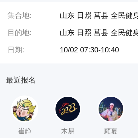
跑
集合地:
山东 日照 莒县 全民健
步
，
目的地:
山东 日照 莒县 全民健
经
日期:
10/02 07:30-10:40
验
丰
富
最近报名
：
拥
有
半
程
崔静
木易
顾夏