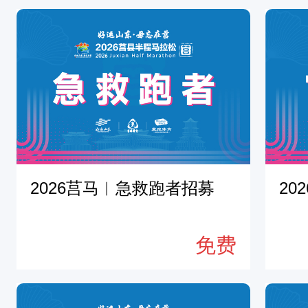
故
事
，
能
结
合
赛
事
2026莒马︱急救跑者招募
20
特
色
免费
输
出