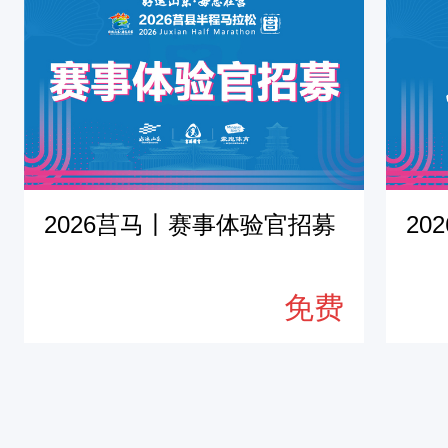
真
实
体
验
或
专
业
2026莒马丨赛事体验官招募
20
点
评
免费
。
4
.
创