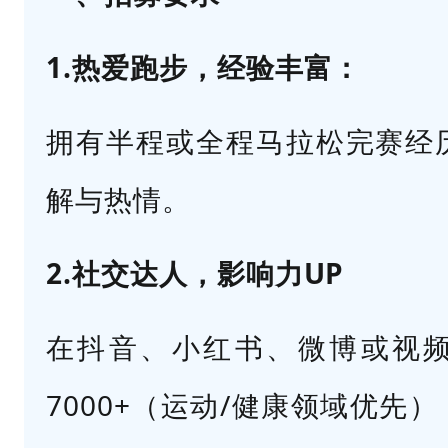
社
交
1.热爱跑步，经验丰富：
达
人
拥有半程或全程马拉松完赛经
，
影
解与热情。
响
力
2.
社交达人，影响力UP
U
P
在抖音、小红书、微博或视
在
7000+（运动/健康领域优先
抖
音