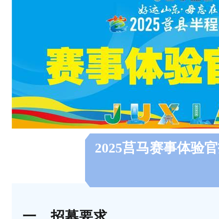
步
有
深
刻
理
解
与
热
2025莒马赛事体验
情
。
2
.
一、招募要求