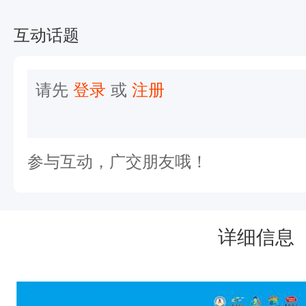
或
全
互动话题
程
马
请先
登录
或
注册
拉
松
完
参与互动，广交朋友哦！
赛
经
历
详细信息
，
对
跑