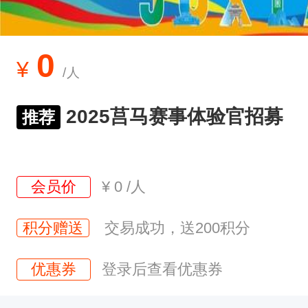
募
详
情
0
¥
/人
一
、
2025莒马赛事体验官招募
推荐
招
募
要
会员价
¥
0
/人
求
1
积分赠送
交易成功，送200积分
.
优惠券
登录后查看优惠券
热
爱