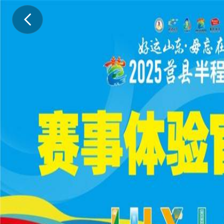
2
0
2
5
莒
马
赛
事
体
验
官
招