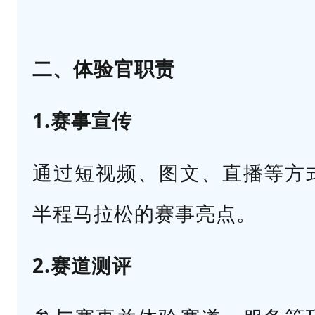
平
台
粉
二、体验官职责
丝
量
1.赛事宣传
达
7
通过短视频、图文、直播等方
0
半程马拉松的赛事亮点。
0
0
2.赛道测评
+
（
运