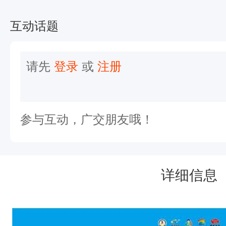
道
安
互动话题
保
工
请先
登录
或
注册
作
本
届
参与互动，广交朋友哦！
莒
马
将
详细信息
首
设
“