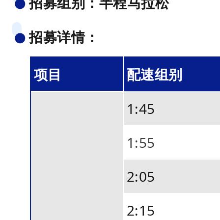
招募组别：半程马拉松
●
参
与
招募详情：
●
。
维
项目
配速组别
护
赛
1:45
场
秩
1:55
序
，
2:05
保
证
2:15
参