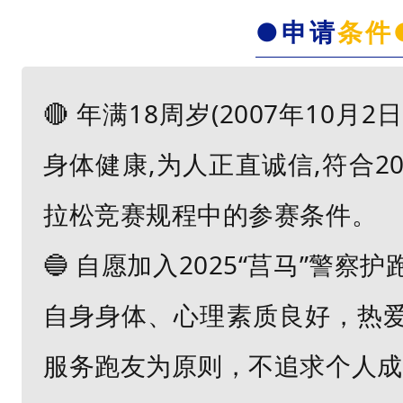
事
●申请
条件
成
功
🔴 年满18周岁(2007年10月2
举
办
身体健康,为人正直诚信,符合2
的
拉松竞赛规程中的参赛条件。
重
要
🔵
自愿加入2025“莒马”警察
因
素
自身身体、心理素质良好，热
之
服务跑友为原则，不追求个人成
一