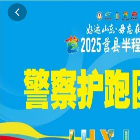
“
好
运
山
东
毋
忘
在
莒
”
2
0