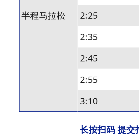
赛
半程马拉松
2:25
选
手
2:35
的
安
2:45
全
，
2:55
是
3:10
马
拉
松
长按扫码 提交
赛