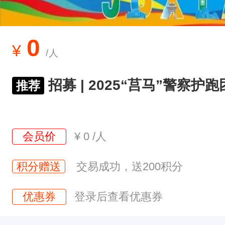
2
5
莒
0
¥
/人
县
半
招募 | 2025“莒马”警察护
推荐
程
马
拉
会员价
¥
0
/人
松
将
积分赠送
交易成功，送200积分
于
优惠券
登录后查看优惠券
1
0