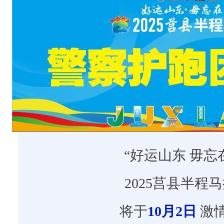
警
察
护
跑
团
”
为
马
“好运山东 毋忘
拉
松
2025莒县半程
赛
将于
10月2日
激
事