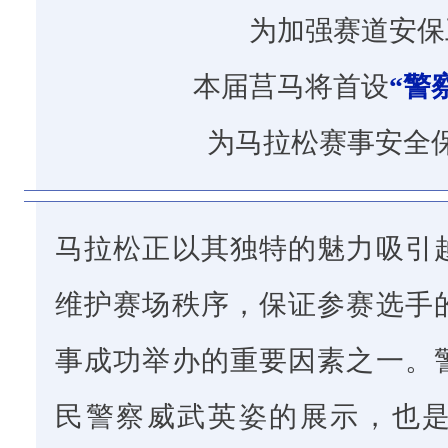
安
为加强赛道安保
全
保
本届莒马将首设
“警
驾
为马拉松赛事安全
护
航
马
马拉松正以其独特的魅力吸引
拉
松
维护赛场秩序，保证参赛选手
正
事成功举办的重要因素之一。
以
其
民警察威武英姿的展示，也
独