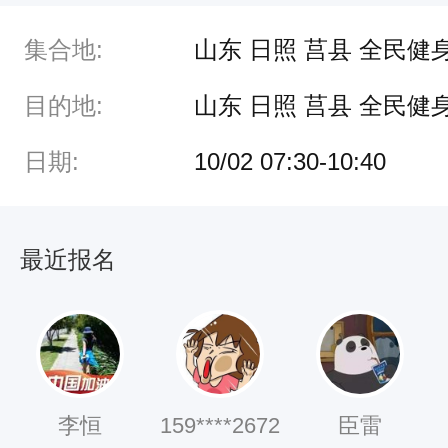
月
集合地:
山东 日照 莒县 全民健
2
日
目的地:
山东 日照 莒县 全民健
日期:
10/02 07:30-10:40
激
情
开
最近报名
跑
为
加
强
赛
李恒
159****2672
臣雷