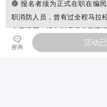
。
🔴
报名者须为
正式在职在编
警
职消防人员
，曾有过全程马拉
察
护
参赛经历。报名时需提供
警官
跑
活动已
或消防证的证件编号和马拉松
团
咨询
不
传警官证、辅警工作证或消防
仅
扫描件以便审核资格，
报到时
是
人
证件领取装备和号码簿;
民
警
🔵
报名者须身体健康，经常性
察