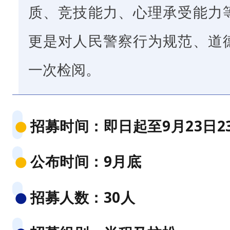
质、竞技能力、心理承受能力
特
的
更是对人民警察行为规范、道
魅
一次检阅。
力
吸
引
招募时间：即日起至9月23日23
●
越
来
公布时间：9月底
●
越
多
招募人数：30人
●
的
人