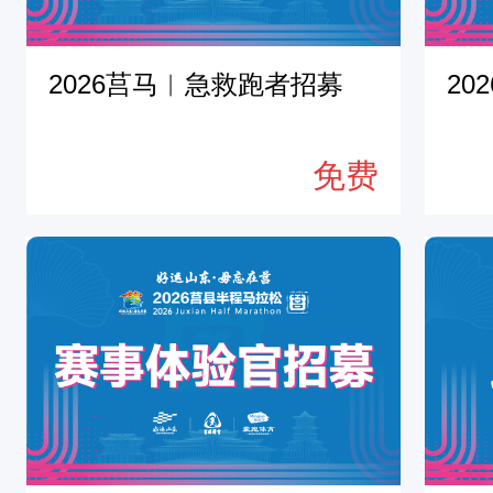
2026莒马︱急救跑者招募
20
免费