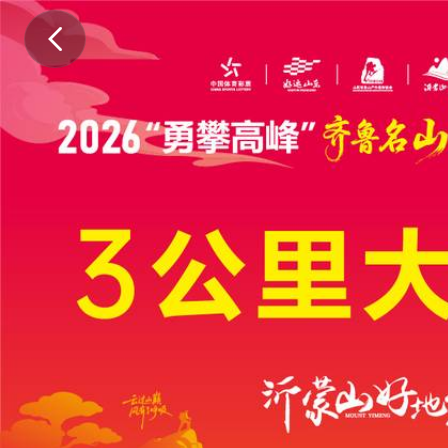
.
.
.