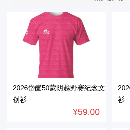
2026岱崮50蒙阴越野赛纪念文
20
创衫
衫
¥59.00