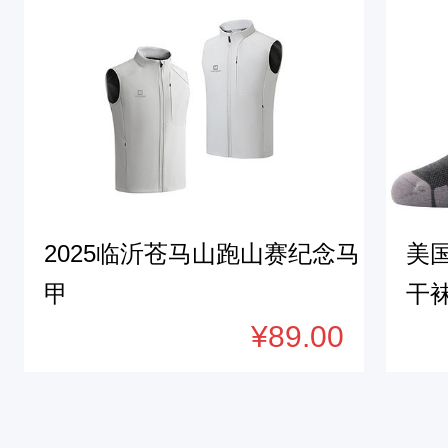
2025临沂苍马山跑山赛纪念马
美
甲
干
¥89.00