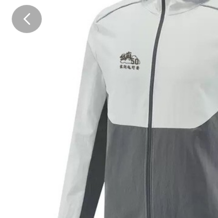
.
.
.